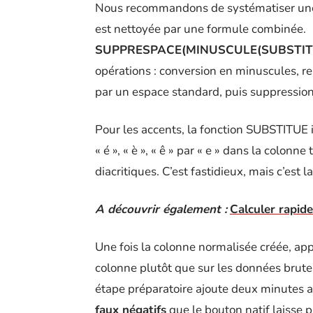
Nous recommandons de systématiser une 
est nettoyée par une formule combinée.
SUPPRESPACE(MINUSCULE(SUBSTITUE(
opérations : conversion en minuscules, r
par un espace standard, puis suppression
Pour les accents, la fonction SUBSTITUE 
« é », « è », « ê » par « e » dans la colo
diacritiques. C’est fastidieux, mais c’es
A découvrir également :
Calculer rapid
Une fois la colonne normalisée créée, ap
colonne plutôt que sur les données brutes
étape préparatoire ajoute deux minutes 
faux négatifs
que le bouton natif laisse p