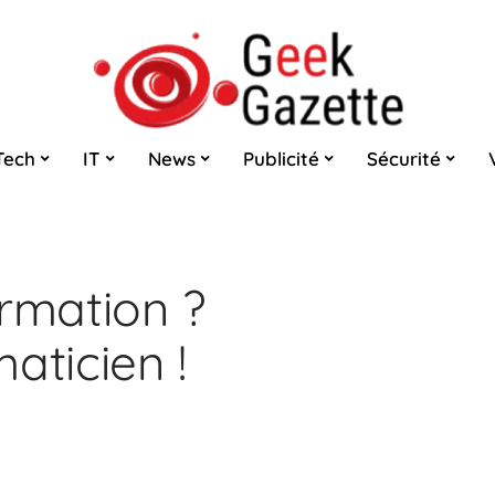
Tech
IT
News
Publicité
Sécurité
ormation ?
aticien !