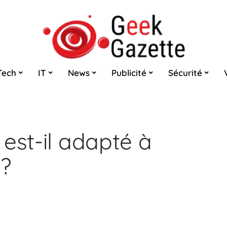
Tech
IT
News
Publicité
Sécurité
est-il adapté à
 ?