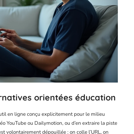
rnatives orientées éducation
util en ligne conçu explicitement pour le milieu
déo YouTube ou Dailymotion, ou d’en extraire la piste
 est volontairement dépouillée : on colle l’URL, on