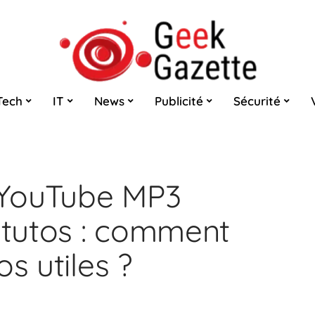
Tech
IT
News
Publicité
Sécurité
 YouTube MP3
t tutos : comment
s utiles ?