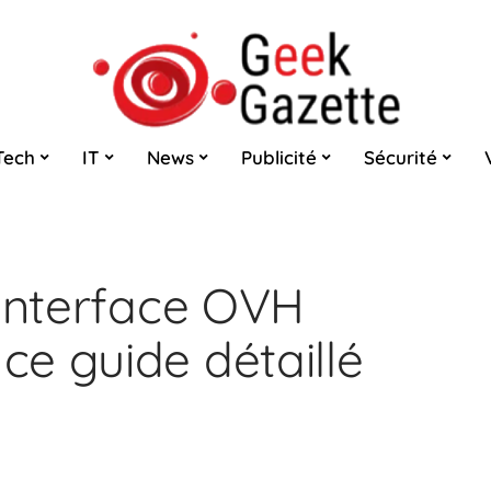
Tech
IT
News
Publicité
Sécurité
’interface OVH
e guide détaillé