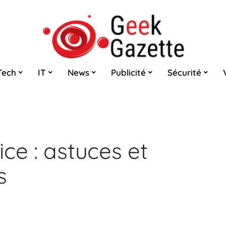
Tech
IT
News
Publicité
Sécurité
ce : astuces et
s