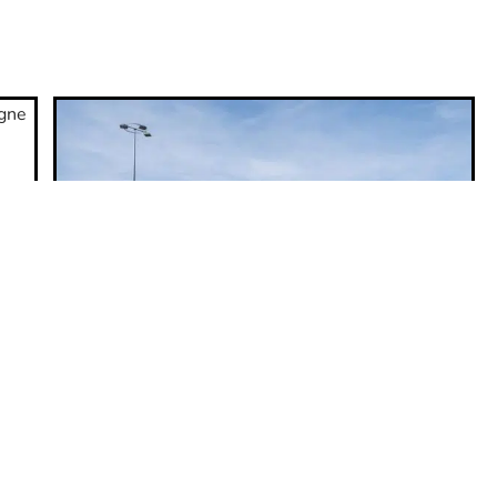
HIGH-TECH
e
Bientôt un robot voiturier à l’aéroport
de Lyon
11 mars 2026